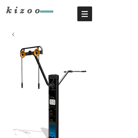
​kizoo