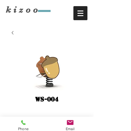
​kizoo
WS-004
키주(KIZOO) /
대표: 서준영 /
TEL
:
042-485-8868
/
공장TEL
043-269-
Phone
Email