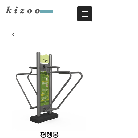
​kizoo
평행봉