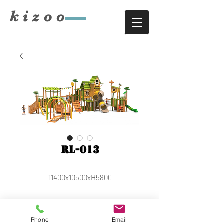
​kizoo
RL-013
11400x10500xH5800
키주(KIZOO) /
대표: 서준영 /
TEL
:
Phone
Email
042-485-8868
/
공장TEL
043-269-